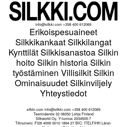
info@silkki.com
+358 400 612069
Erikoispesuaineet
Silkkikankaat
Silkkilangat
Kynttilät
Silkkisanastoa
Silkin
hoito
Silkin historia
Silkin
työstäminen
Villisilkit
Silkin
Ominaisuudet
Silkinviljely
Yhteystiedot
silkki.com
info@silkki.com
+358 400 612069
Teerimäentie 32 08350 Lohja Finland
Silkworld Oy, Y-tunnus 2034505-7
Tilinumero: FI26 4006 0010 1894 27 BIC: ITELFIHH Länsi-